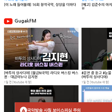
[이 노래 들어볼래] 16회 창작국악, 상상을 더하다
[예고] 김준수의 아지
요
GugakFM
[바투의 상사디야] [불금N국악] 라디오 버스킹 버스
#운전 중 듣고 #눈물
퀸 - 대금이누나 김지현
(바투의 상사디야)
1일 전 [Youtube 새 창]
1일 전 [Youtube 새 창]
국악방송 사칭 보이스피싱 주의