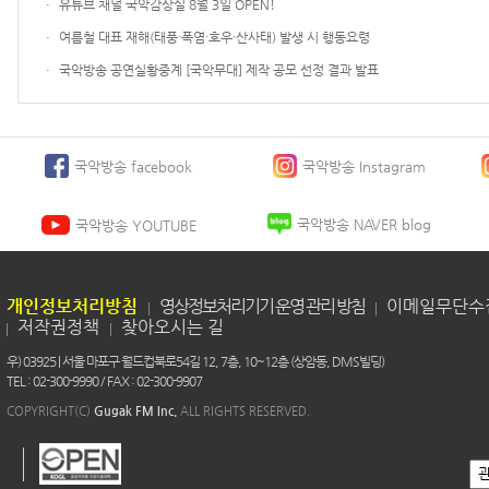
유튜브 채널 국악감상실 8월 3일 OPEN!
여름철 대표 재해(태풍·폭염·호우·산사태) 발생 시 행동요령
국악방송 공연실황중계 [국악무대] 제작 공모 선정 결과 발표
국악방송 facebook
국악방송 Instagram
국악방송 NAVER blog
국악방송 YOUTUBE
개인정보처리방침
영상정보처리기기 운영 관리 방침
이메일무단수
저작권정책
찾아오시는 길
우) 03925 | 서울 마포구 월드컵북로54길 12, 7층, 10~12층 (상암동, DMS빌딩)
TEL : 02-300-9990 / FAX : 02-300-9907
COPYRIGHT(C)
Gugak FM Inc.
ALL RIGHTS RESERVED.