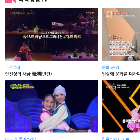
국악무대
문화n공감
안진성의 해금 斑爛(반란)
일상에 문화를 더하다 
이 노래 들어볼래?
김준수의 아지트