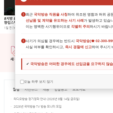
최근
국악방송 직원을 사칭
하여 위조된 명함과 허위 공
!
#지방 #투어 중인 #연극 #공연 #말린고추와복숭아
이한철의 창호에 드린
선납품 및 계약을 유도하는 사기 사례
가 발생하고 있습니
향립스틱 (바투의 상사디야)
what show! 우리
꾼 박정미
이는 명백한 사기행위이므로
각별히 주의
하시기 바랍니
1일 전 [Youtube 새 창]
2일 전 [Youtube 새 창]
사기가 의심될 경우에는 반드시
국악방송(☎ 02-300-99
!
이나라의 서도좌창
사실 여부를 확인하시고,
즉시 경찰에 신고
하여 주시기 
채수현의 서울좌창Ⅱ
한응태·한일섭·김은산의 태평소
새 음원
박진희의 십이가사 (十二歌詞)
✔
국악방송은 어떠한 경우에도 선입금을 요구하지 않습
오늘 하루 보지 않기
알림
사진뉴스
채용
입찰공고
보도자료
라디오방송 정기정파 안내 (2026년 8월 14일 금요일)
2026년 국악방송 TV 방송 모니터 모집